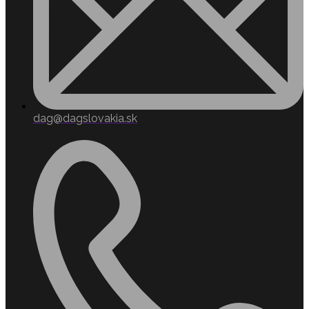
dag@dagslovakia.sk