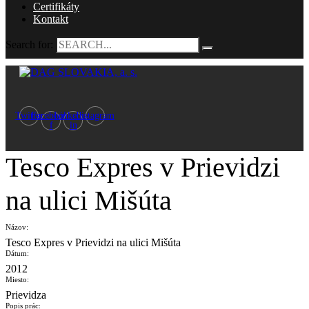
Certifikáty
Kontakt
Search for:
Twitter
Facebook-
Linkedin-
Instagram
f
in
Tesco Expres v Prievidzi
na ulici Mišúta
Názov:
Tesco Expres v Prievidzi na ulici Mišúta
Dátum:
2012
Miesto:
Prievidza
Popis prác: