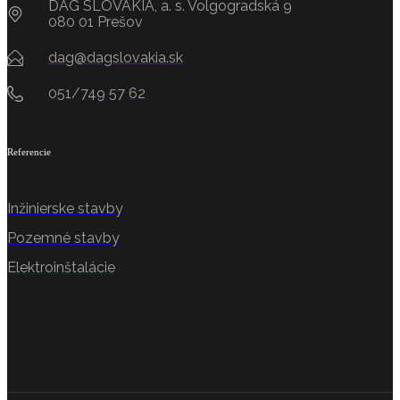
DAG SLOVAKIA, a. s. Volgogradská 9
080 01 Prešov
dag@dagslovakia.sk
051/749 57 62
Referencie
Inžinierske stavby
Pozemné stavby
Elektroinštalácie