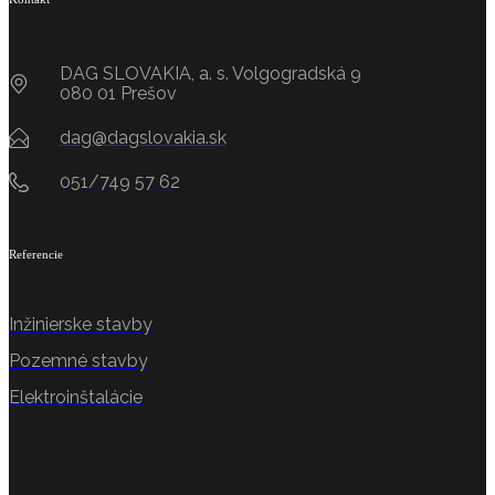
DAG SLOVAKIA, a. s. Volgogradská 9
080 01 Prešov
dag@dagslovakia.sk
051/749 57 62
Referencie
Inžinierske stavby
Pozemné stavby
Elektroinštalácie