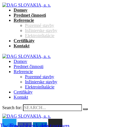
Domov
Predmet činnosti
Referencie
Pozemné stavby
Inžinierske stavby
Elektroinštalácie
Certifikáty
Kontakt
Domov
Predmet činnosti
Referencie
Pozemné stavby
Inžinierske stavby
Elektroinštalácie
Certifikáty
Kontakt
Search for:
Twitter
Facebook-
Linkedin-
Instagram