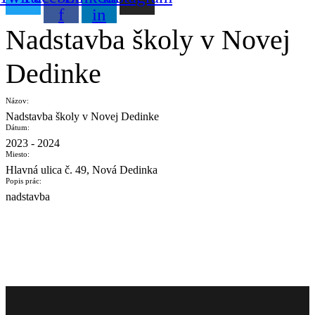
f
in
Nadstavba školy v Novej
Dedinke
Názov:
Nadstavba školy v Novej Dedinke
Dátum:
2023 - 2024
Miesto:
Hlavná ulica č. 49, Nová Dedinka
Popis prác:
nadstavba