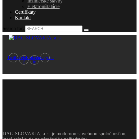
Inžinierske stavby
Elektroinštalácie
Certifikáty
Kontakt
Search for:
Twitter
Facebook-
Linkedin-
Instagram
f
in
DAG SLOVAKIA, a. s. je modernou stavebnou spoločnosťou,