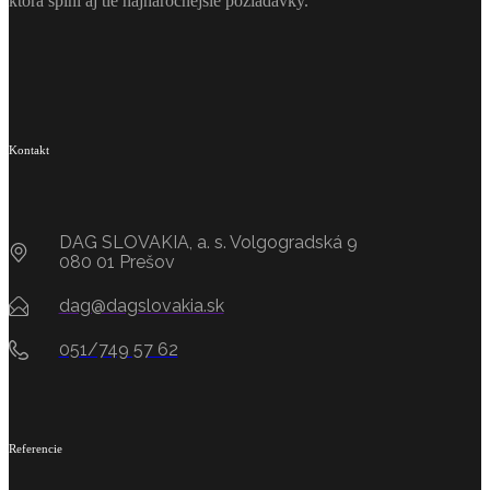
ktorá splní aj tie najnáročnejšie požiadavky.
Kontakt
DAG SLOVAKIA, a. s. Volgogradská 9
080 01 Prešov
dag@dagslovakia.sk
051/749 57 62
Referencie