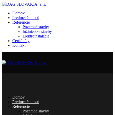
Domov
Predmet činnosti
Referencie
Pozemné stavby
Inžinierske stavby
Elektroinštalácie
Certifikáty
Kontakt
Domov
Predmet činnosti
Referencie
Pozemné stavby