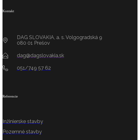
Kontakt
DAG SLOVAKIA, a. s. Volgogradská 9
080 01 Prešov
dag@dagslovakia.sk
051/749 57 62
Referencie
Inžinierske stavby
Pozemné stavby